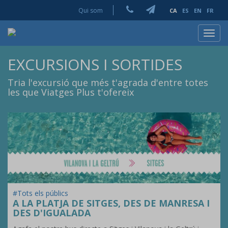
Qui som
CA
ES
EN
FR
Toggl
navig
EXCURSIONS I SORTIDES
Tria l'excursió que més t'agrada d'entre totes
les que Viatges Plus t'ofereix
#Tots els públics
A LA PLATJA DE SITGES, DES DE MANRESA I
DES D'IGUALADA