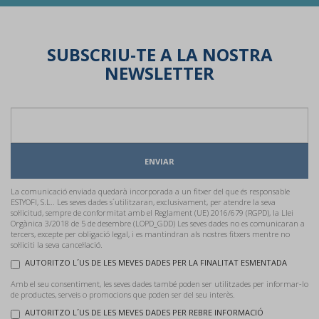
SUBSCRIU-TE A LA NOSTRA
NEWSLETTER
ENVIAR
La comunicació enviada quedarà incorporada a un fitxer del que és responsable
ESTYOFI, S.L.. Les seves dades s´utilitzaran, exclusivament, per atendre la seva
sol·licitud, sempre de conformitat amb el Reglament (UE) 2016/679 (RGPD), la Llei
Orgànica 3/2018 de 5 de desembre (LOPD_GDD) Les seves dades no es comunicaran a
tercers, excepte per obligació legal, i es mantindran als nostres fitxers mentre no
sol·liciti la seva cancel·lació.
AUTORITZO L´US DE LES MEVES DADES PER LA FINALITAT ESMENTADA
Amb el seu consentiment, les seves dades també poden ser utilitzades per informar-lo
de productes, serveis o promocions que poden ser del seu interès.
AUTORITZO L´US DE LES MEVES DADES PER REBRE INFORMACIÓ