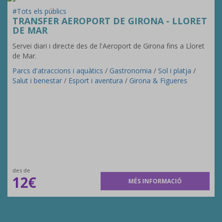
#Tots els públics
TRANSFER AEROPORT DE GIRONA - LLORET
DE MAR
Servei diari i directe des de l'Aeroport de Girona fins a Lloret
de Mar.
Parcs d'atraccions i aquàtics
/
Gastronomia
/
Sol i platja
/
Salut i benestar
/
Esport i aventura
/
Girona & Figueres
des de
12€
MÉS INFORMACIÓ