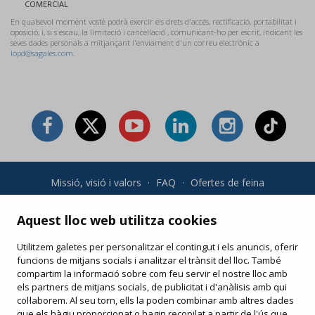
COMERCIAL
En qualsevol moment vostè podrà exercir els drets d'accés, rectificació, portabilitat i
oposició, i, si s'escau, la limitació i cancel·lació , comunicant-ho per escrit, indicant les
seves dades personals a mitjançant l'enviament d'un correu electrònic a
lopd@sagales.com.
Missió, visió i valors
·
FAQ
·
Ofertes de feina
Condicions generals i política de privadesa
·
Condicions de
compra
·
Política de cookies
Aquest lloc web utilitza cookies
Utilitzem galetes per personalitzar el contingut i els anuncis, oferir
Les teves compres online
funcions de mitjans socials i analitzar el trànsit del lloc. També
Modifica o torna a imprimir el teu e-ticket
compartim la informació sobre com feu servir el nostre lloc amb
els partners de mitjans socials, de publicitat i d'anàlisis amb qui
col·laborem. Al seu torn, ells la poden combinar amb altres dades
que els hàgiu proporcionat o hagin recopilat a partir de l'ús que