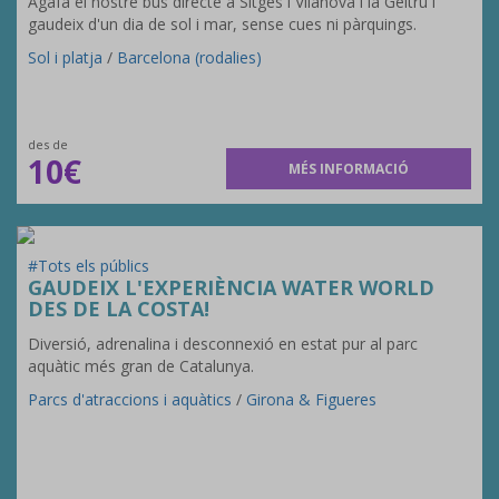
Agafa el nostre bus directe a Sitges i Vilanova i la Geltrú i
gaudeix d'un dia de sol i mar, sense cues ni pàrquings.
Sol i platja
/
Barcelona (rodalies)
des de
10€
MÉS INFORMACIÓ
#Tots els públics
GAUDEIX L'EXPERIÈNCIA WATER WORLD
DES DE LA COSTA!
Diversió, adrenalina i desconnexió en estat pur al parc
aquàtic més gran de Catalunya.
Parcs d'atraccions i aquàtics
/
Girona & Figueres