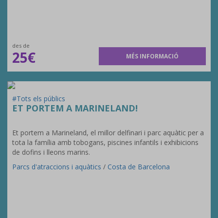
des de
25€
MÉS INFORMACIÓ
#Tots els públics
ET PORTEM A MARINELAND!
Et portem a Marineland, el millor delfinari i parc aquàtic per a
tota la família amb tobogans, piscines infantils i exhibicions
de dofins i lleons marins.
Parcs d'atraccions i aquàtics
/
Costa de Barcelona