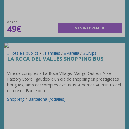
des de
49€
MÉS INFORMACIÓ
#Tots els públics
/
#Famílies
/
#Parella
/
#Grups
LA ROCA DEL VALLÈS SHOPPING BUS
Vine de compres a La Roca Village, Mango Outlet i Nike
Factory Store i gaudeix d'un dia de shopping en prestigioses
botigues, amb descomptes exclusius. A només 40 minuts del
centre de Barcelona.
Shopping
/
Barcelona (rodalies)