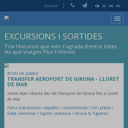
Qui som
CA
ES
EN
FR
Toggl
navig
EXCURSIONS I SORTIDES
Tria l'excursió que més t'agrada d'entre totes
les que Viatges Plus t'ofereix
#Tots els públics
TRANSFER AEROPORT DE GIRONA - LLORET
DE MAR
Servei diari i directe des de l'Aeroport de Girona fins a Lloret
de Mar.
Parcs d'atraccions i aquàtics
/
Gastronomia
/
Sol i platja
/
Salut i benestar
/
Esport i aventura
/
Girona & Figueres