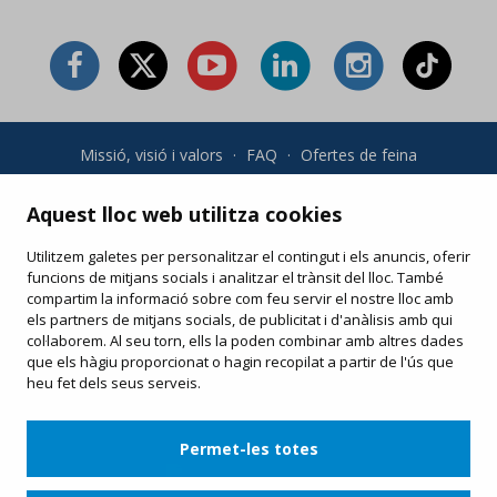
Missió, visió i valors
·
FAQ
·
Ofertes de feina
Condicions generals i política de privadesa
·
Condicions de
compra
·
Política de cookies
Aquest lloc web utilitza cookies
Utilitzem galetes per personalitzar el contingut i els anuncis, oferir
Les teves compres online
funcions de mitjans socials i analitzar el trànsit del lloc. També
Modifica o torna a imprimir el teu e-ticket
compartim la informació sobre com feu servir el nostre lloc amb
els partners de mitjans socials, de publicitat i d'anàlisis amb qui
col·laborem. Al seu torn, ells la poden combinar amb altres dades
que els hàgiu proporcionat o hagin recopilat a partir de l'ús que
heu fet dels seus serveis.
Permet-les totes