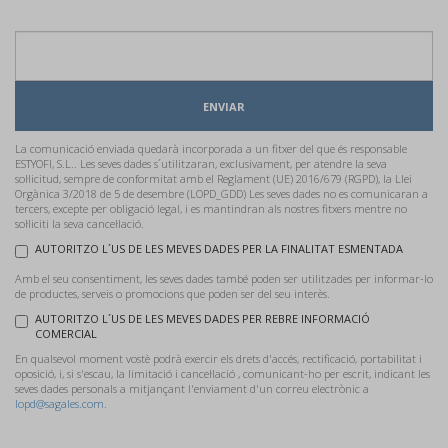
ENVIAR
La comunicació enviada quedarà incorporada a un fitxer del que és responsable
ESTYOFI, S.L.. Les seves dades s´utilitzaran, exclusivament, per atendre la seva
sol·licitud, sempre de conformitat amb el Reglament (UE) 2016/679 (RGPD), la Llei
Orgànica 3/2018 de 5 de desembre (LOPD_GDD) Les seves dades no es comunicaran a
tercers, excepte per obligació legal, i es mantindran als nostres fitxers mentre no
sol·liciti la seva cancel·lació.
AUTORITZO L´US DE LES MEVES DADES PER LA FINALITAT ESMENTADA
Amb el seu consentiment, les seves dades també poden ser utilitzades per informar-lo
de productes, serveis o promocions que poden ser del seu interès.
AUTORITZO L´US DE LES MEVES DADES PER REBRE INFORMACIÓ
COMERCIAL
En qualsevol moment vostè podrà exercir els drets d'accés, rectificació, portabilitat i
oposició, i, si s'escau, la limitació i cancel·lació , comunicant-ho per escrit, indicant les
seves dades personals a mitjançant l'enviament d'un correu electrònic a
lopd@sagales.com.