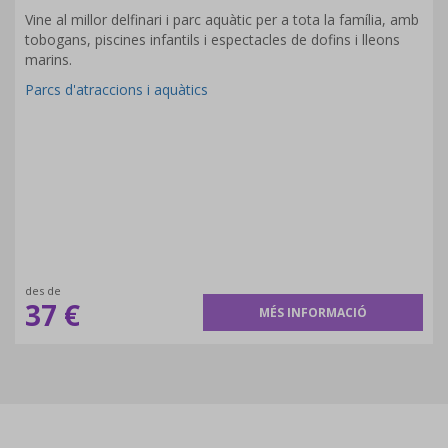
Vine al millor delfinari i parc aquàtic per a tota la família, amb
tobogans, piscines infantils i espectacles de dofins i lleons
marins.
Parcs d'atraccions i aquàtics
des de
37 €
MÉS INFORMACIÓ