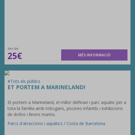
des de
25€
MÉS INFORMACIÓ
#Tots els públics
ET PORTEM A MARINELAND!
Et portem a Marineland, el millor delfinari i parc aquàtic per a
tota la família amb tobogans, piscines infantils i exhibicions
de dofins i lleons marins.
Parcs d'atraccions i aquàtics
/
Costa de Barcelona