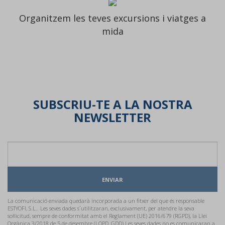
Organitzem les teves excursions i viatges a
mida
SUBSCRIU-TE A LA NOSTRA
NEWSLETTER
ENVIAR
La comunicació enviada quedarà incorporada a un fitxer del que és responsable
ESTYOFI, S.L.. Les seves dades s´utilitzaran, exclusivament, per atendre la seva
sol·licitud, sempre de conformitat amb el Reglament (UE) 2016/679 (RGPD), la Llei
Orgànica 3/2018 de 5 de desembre (LOPD_GDD) Les seves dades no es comunicaran a