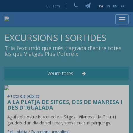
Qui som
CA
ES
EN
FR
Toggl
navig
EXCURSIONS I SORTIDES
Tria l'excursió que més t'agrada d'entre totes
les que Viatges Plus t'ofereix
Veure totes
#Tots els públics
A LA PLATJA DE SITGES, DES DE MANRESA I
DES D'IGUALADA
Agafa el nostre bus directe a Sitges i Vilanova i la Geltrú i
gaudeix d'un dia de sol i mar, sense cues ni pàrquings.
Sol i platja
/
Barcelona (rodalies)