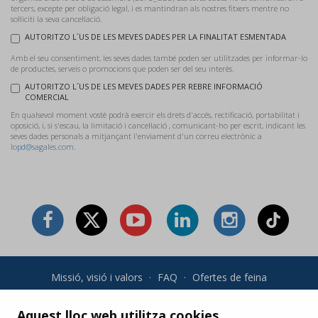
tercers, excepte per obligació legal, i es mantindran als nostres fitxers mentre no
sol·liciti la seva cancel·lació.
AUTORITZO L´US DE LES MEVES DADES PER LA FINALITAT ESMENTADA
Amb el seu consentiment, les seves dades també poden ser utilitzades per informar-lo
de productes, serveis o promocions que poden ser del seu interès.
AUTORITZO L´US DE LES MEVES DADES PER REBRE INFORMACIÓ
COMERCIAL
En qualsevol moment vostè podrà exercir els drets d'accés, rectificació, portabilitat i
oposició, i, si s'escau, la limitació i cancel·lació , comunicant-ho per escrit, indicant les
seves dades personals a mitjançant l'enviament d'un correu electrònic a
lopd@sagales.com.
Missió, visió i valors
·
FAQ
·
Ofertes de feina
Condicions generals i política de privadesa
·
Condicions de
compra
·
Política de cookies
Aquest lloc web utilitza cookies