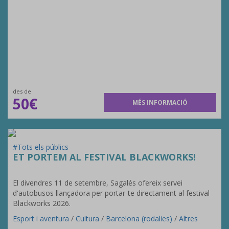
des de
50€
MÉS INFORMACIÓ
#Tots els públics
ET PORTEM AL FESTIVAL BLACKWORKS!
El divendres 11 de setembre, Sagalés ofereix servei
d'autobusos llançadora per portar-te directament al festival
Blackworks 2026.
Esport i aventura
/
Cultura
/
Barcelona (rodalies)
/
Altres