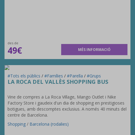
des de
49€
MÉS INFORMACIÓ
#Tots els públics
/
#Famílies
/
#Parella
/
#Grups
LA ROCA DEL VALLÈS SHOPPING BUS
Vine de compres a La Roca Village, Mango Outlet i Nike
Factory Store i gaudeix d'un dia de shopping en prestigioses
botigues, amb descomptes exclusius. A només 40 minuts del
centre de Barcelona.
Shopping
/
Barcelona (rodalies)