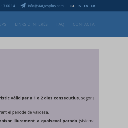
 13 00 14
info@viatgesplus.com
CA
ES
EN
FR
UPS
LINKS D'INTERÈS
FAQ
CONTACTA
ístic vàlid per a 1 o 2 dies consecutius
, segons
rant el període de validesa.
 baixar lliurement a qualsevol parada
(sistema