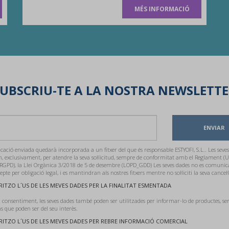
MÉS INFORMACIÓ
UBSCRIU-TE A LA NOSTRA NEWSLETT
ENVIAR
ació enviada quedarà incorporada a un fitxer del que és responsable ESTYOFI, S.L.. Les seves
n, exclusivament, per atendre la seva sol·licitud, sempre de conformitat amb el Reglament (U
RGPD), la Llei Orgànica 3/2018 de 5 de desembre (LOPD_GDD) Les seves dades no es comunic
cepte per obligació legal, i es mantindran als nostres fitxers mentre no sol·liciti la seva cancel·l
ITZO L´US DE LES MEVES DADES PER LA FINALITAT ESMENTADA
 consentiment, les seves dades també poden ser utilitzades per informar-lo de productes, ser
 que poden ser del seu interès.
ITZO L´US DE LES MEVES DADES PER REBRE INFORMACIÓ COMERCIAL