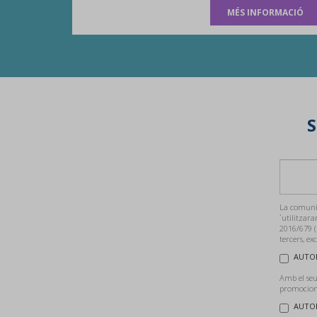
MÉS INFORMACIÓ
S
La comunic
´utilitzara
2016/679 (
tercers, ex
AUTOR
Amb el seu
promocions
AUTOR