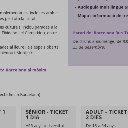
- Audioguia multilingüe
a
omplementàries, incloses amb el
- Mapa i informació del re
 per tota la ciutat:
ais culturals. Inclou parades a la
el Tibidabo i el Camp Nou, entre
Horari del Barcelona Bus Tu
De dilluns a diumenge, de 9:
lades al lleure i als espais oberts,
25 de desembre)
oblenou i Montjuïc.
fita Barcelona al màxim.
cte fins a Barcelona)
 1
SÈNIOR - TICKET
ADULT - TICKET
1 DIA
2 DIES
+65 anys o diversitat
De 13 a 64 anys