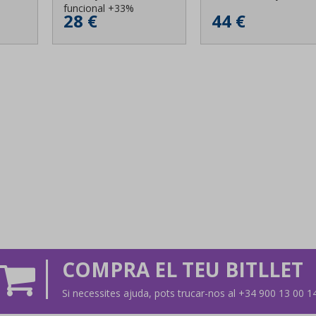
funcional +33%
28 €
44 €
COMPRA EL TEU BITLLET
Si necessites ajuda, pots trucar-nos al +34 900 13 00 1