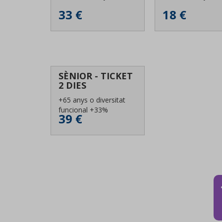
33 €
18 €
SÈNIOR - TICKET
2 DIES
+65 anys o diversitat
funcional +33%
39 €