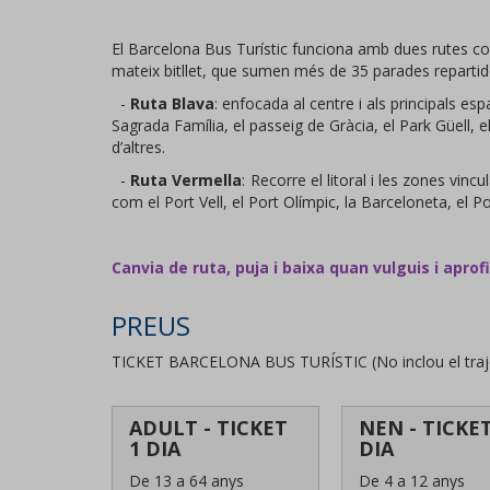
El Barcelona Bus Turístic funciona amb dues rutes c
mateix bitllet, que sumen més de 35 parades repartides
-
Ruta Blava
: enfocada al centre i als principals esp
Sagrada Família, el passeig de Gràcia, el Park Güell, 
d’altres.
-
Ruta Vermella
: Recorre el litoral i les zones vincu
com el Port Vell, el Port Olímpic, la Barceloneta, el P
Canvia de ruta, puja i baixa quan vulguis i apro
PREUS
TICKET BARCELONA BUS TURÍSTIC (No inclou el traje
ADULT - TICKET
NEN - TICKET
1 DIA
DIA
De 13 a 64 anys
De 4 a 12 anys