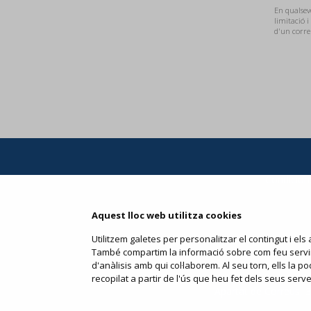
En qualsevo
limitació i
d'un corre
Condicions
Aquest lloc web utilitza cookies
Utilitzem galetes per personalitzar el contingut i els a
També compartim la informació sobre com feu servir e
d'anàlisis amb qui col·laborem. Al seu torn, ells la
recopilat a partir de l'ús que heu fet dels seus serve
Apartat de Correus, 31