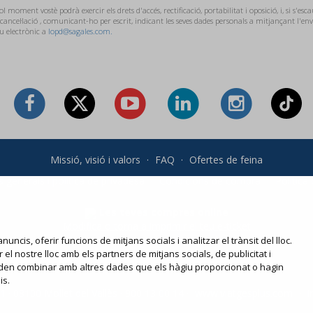
l moment vostè podrà exercir els drets d'accés, rectificació, portabilitat i oposició, i, si s'esca
 cancel·lació , comunicant-ho per escrit, indicant les seves dades personals a mitjançant l'e
u electrònic a
lopd@sagales.com.
Missió, visió i valors
·
FAQ
·
Ofertes de feina
 generals i política de privadesa
·
Condicions de compra
·
Política
Les teves compres online
Modifica o torna a imprimir el teu e-ticket
nuncis, oferir funcions de mitjans socials i analitzar el trànsit del lloc.
l nostre lloc amb els partners de mitjans socials, de publicitat i
 poden combinar amb altres dades que els hàgiu proporcionat o hagin
is.
 · 08100 Mollet del Vallès · 900 13 00 14 ·
www.viatgesplus.com
·
i