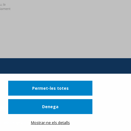
u, la
nviament
 de cookies
Permet-les totes
Denega
nfo@viatgesplus.com
Mostrar-ne els detalls