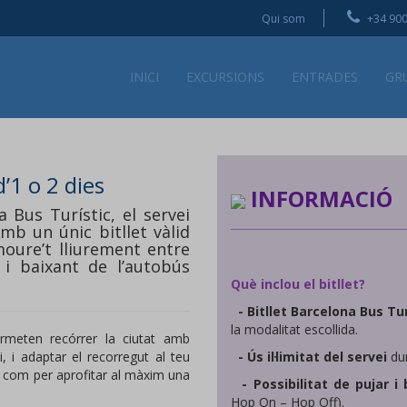
Qui som
+34 900
INICI
EXCURSIONS
ENTRADES
GR
d’1 o 2 dies
INFORMACIÓ
Bus Turístic, el servei
Amb un únic bitllet vàlid
oure’t lliurement entre
 i baixant de l’autobús
Què inclou el bitllet?
- Bitllet Barcelona Bus Tur
la modalitat escollida.
rmeten recórrer la ciutat amb
i, i adaptar el recorregut al teu
- Ús il·limitat del servei
du
ta com per aprofitar al màxim una
- Possibilitat de pujar i
Hop On – Hop Off).