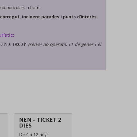
mb auriculars a bord.
corregut, incloent parades i punts d’interès.
rístic:
00 h a 19:00 h
(servei no operatiu l’1 de gener i el
NEN - TICKET 2
DIES
De 4 a 12 anys