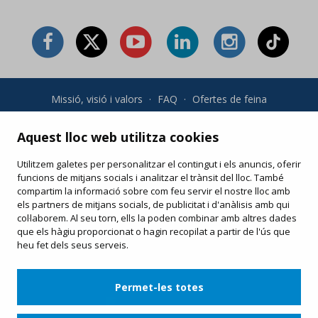
Missió, visió i valors
·
FAQ
·
Ofertes de feina
Condicions generals i política de privadesa
·
Condicions de
compra
·
Política de cookies
Aquest lloc web utilitza cookies
Utilitzem galetes per personalitzar el contingut i els anuncis, oferir
Les teves compres online
funcions de mitjans socials i analitzar el trànsit del lloc. També
Modifica o torna a imprimir el teu e-ticket
compartim la informació sobre com feu servir el nostre lloc amb
els partners de mitjans socials, de publicitat i d'anàlisis amb qui
col·laborem. Al seu torn, ells la poden combinar amb altres dades
que els hàgiu proporcionat o hagin recopilat a partir de l'ús que
heu fet dels seus serveis.
Permet-les totes