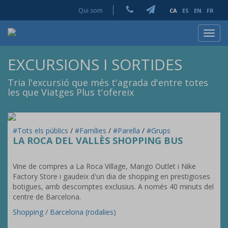
Qui som
CA
ES
EN
FR
Toggl
navig
EXCURSIONS I SORTIDES
Tria l'excursió que més t'agrada d'entre totes
les que Viatges Plus t'ofereix
#Tots els públics
/
#Famílies
/
#Parella
/
#Grups
LA ROCA DEL VALLÈS SHOPPING BUS
Vine de compres a La Roca Village, Mango Outlet i Nike
Factory Store i gaudeix d'un dia de shopping en prestigioses
botigues, amb descomptes exclusius. A només 40 minuts del
centre de Barcelona.
Shopping
/
Barcelona (rodalies)