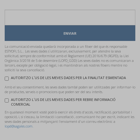
ENVIAR
La comunicació enviada quedarà incorporada a un fitxer del que és responsable
ESTYOFI, S.L.. Les seves dades s´utilitzaran, exclusivament, per atendre la seva
sol·licitud, sempre de conformitat amb el Reglament (UE) 2016/679 (RGPD), la Llei
Orgànica 3/2018 de 5 de desembre (LOPD_GDD) Les seves dades no es comunicaran a
tercers, excepte per obligació legal, i es mantindran als nostres fitxers mentre no
sol·liciti la seva cancel·lació.
AUTORITZO L´US DE LES MEVES DADES PER LA FINALITAT ESMENTADA
Amb el seu consentiment, les seves dades també poden ser utilitzades per informar-lo
de productes, serveis o promocions que poden ser del seu interès.
AUTORITZO L´US DE LES MEVES DADES PER REBRE INFORMACIÓ
COMERCIAL
En qualsevol moment vostè podrà exercir els drets d'accés, rectificació, portabilitat i
oposició, i, si s'escau, la limitació i cancel·lació , comunicant-ho per escrit, indicant les
seves dades personals a mitjançant l'enviament d'un correu electrònic a
lopd@sagales.com.