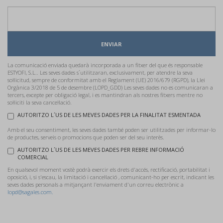
ENVIAR
La comunicació enviada quedarà incorporada a un fitxer del que és responsable
ESTYOFI, S.L.. Les seves dades s´utilitzaran, exclusivament, per atendre la seva
sol·licitud, sempre de conformitat amb el Reglament (UE) 2016/679 (RGPD), la Llei
Orgànica 3/2018 de 5 de desembre (LOPD_GDD) Les seves dades no es comunicaran a
tercers, excepte per obligació legal, i es mantindran als nostres fitxers mentre no
sol·liciti la seva cancel·lació.
AUTORITZO L´US DE LES MEVES DADES PER LA FINALITAT ESMENTADA
Amb el seu consentiment, les seves dades també poden ser utilitzades per informar-lo
de productes, serveis o promocions que poden ser del seu interès.
AUTORITZO L´US DE LES MEVES DADES PER REBRE INFORMACIÓ
COMERCIAL
En qualsevol moment vostè podrà exercir els drets d'accés, rectificació, portabilitat i
oposició, i, si s'escau, la limitació i cancel·lació , comunicant-ho per escrit, indicant les
seves dades personals a mitjançant l'enviament d'un correu electrònic a
lopd@sagales.com.