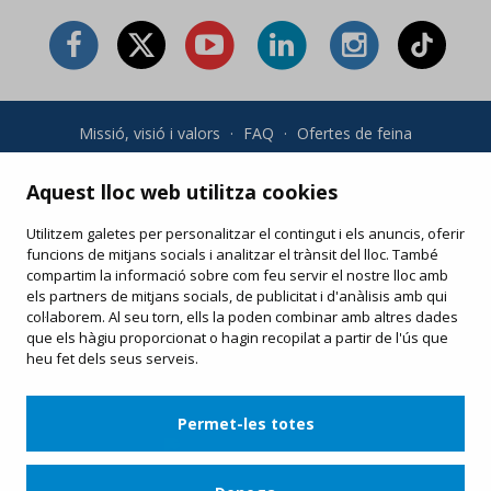
Missió, visió i valors
·
FAQ
·
Ofertes de feina
Condicions generals i política de privadesa
·
Condicions de
compra
·
Política de cookies
Aquest lloc web utilitza cookies
Utilitzem galetes per personalitzar el contingut i els anuncis, oferir
Les teves compres online
funcions de mitjans socials i analitzar el trànsit del lloc. També
Modifica o torna a imprimir el teu e-ticket
compartim la informació sobre com feu servir el nostre lloc amb
els partners de mitjans socials, de publicitat i d'anàlisis amb qui
col·laborem. Al seu torn, ells la poden combinar amb altres dades
que els hàgiu proporcionat o hagin recopilat a partir de l'ús que
heu fet dels seus serveis.
Permet-les totes