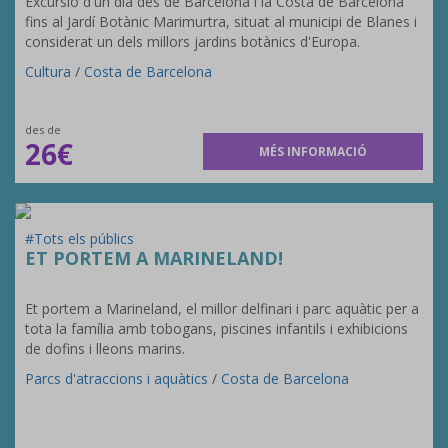
Excursió d'un dia des de Barcelona i la Costa de Barcelona
fins al Jardí Botànic Marimurtra, situat al municipi de Blanes i
considerat un dels millors jardins botànics d'Europa.
Cultura
/
Costa de Barcelona
des de
26€
MÉS INFORMACIÓ
#Tots els públics
ET PORTEM A MARINELAND!
Et portem a Marineland, el millor delfinari i parc aquàtic per a
tota la família amb tobogans, piscines infantils i exhibicions
de dofins i lleons marins.
Parcs d'atraccions i aquàtics
/
Costa de Barcelona