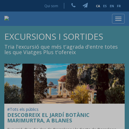
Qui som
CA
ES
EN
FR
Toggl
navig
EXCURSIONS I SORTIDES
Tria l'excursió que més t'agrada d'entre totes
les que Viatges Plus t'ofereix
#Tots els públics
DESCOBREIX EL JARDÍ BOTÀNIC
MARIMURTRA, A BLANES