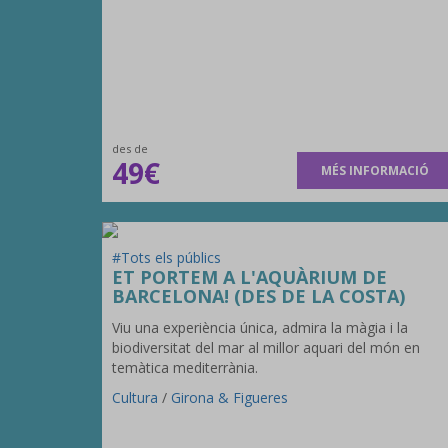
des de
49€
MÉS INFORMACIÓ
#Tots els públics
ET PORTEM A L'AQUÀRIUM DE
BARCELONA! (DES DE LA COSTA)
Viu una experiència única, admira la màgia i la
biodiversitat del mar al millor aquari del món en
temàtica mediterrània.
Cultura
/
Girona & Figueres