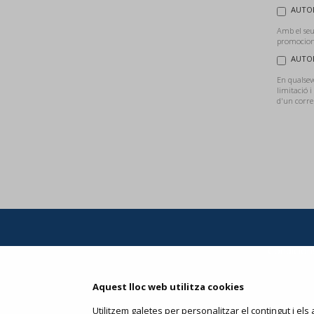
AUTOR
Amb el seu
promocions
AUTOR
En qualsevo
limitació i
d'un corre
Condicions
Aquest lloc web utilitza cookies
Utilitzem galetes per personalitzar el contingut i els a