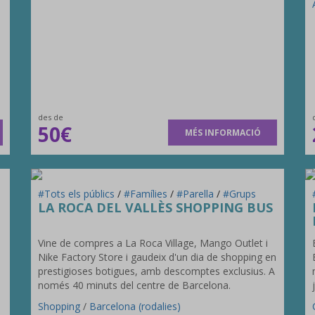
des de
50€
MÉS INFORMACIÓ
#Tots els públics
/
#Famílies
/
#Parella
/
#Grups
LA ROCA DEL VALLÈS SHOPPING BUS
Vine de compres a La Roca Village, Mango Outlet i
Nike Factory Store i gaudeix d'un dia de shopping en
prestigioses botigues, amb descomptes exclusius. A
només 40 minuts del centre de Barcelona.
Shopping
/
Barcelona (rodalies)