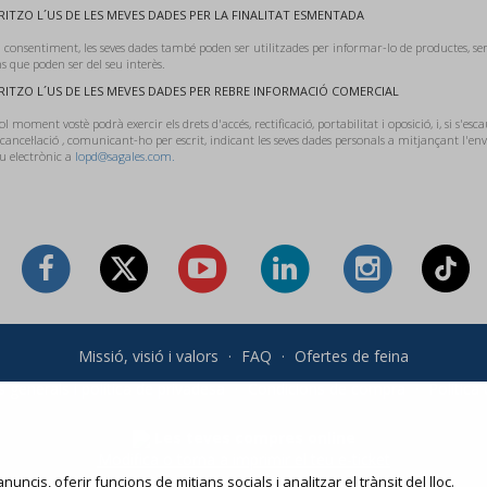
ITZO L´US DE LES MEVES DADES PER LA FINALITAT ESMENTADA
 consentiment, les seves dades també poden ser utilitzades per informar-lo de productes, ser
 que poden ser del seu interès.
ITZO L´US DE LES MEVES DADES PER REBRE INFORMACIÓ COMERCIAL
l moment vostè podrà exercir els drets d'accés, rectificació, portabilitat i oposició, i, si s'esca
 cancel·lació , comunicant-ho per escrit, indicant les seves dades personals a mitjançant l'e
u electrònic a
lopd@sagales.com.
Missió, visió i valors
·
FAQ
·
Ofertes de feina
 generals i política de privadesa
·
Condicions de compra
·
Política
Les teves compres online
Modifica o torna a imprimir el teu e-ticket
nuncis, oferir funcions de mitjans socials i analitzar el trànsit del lloc.