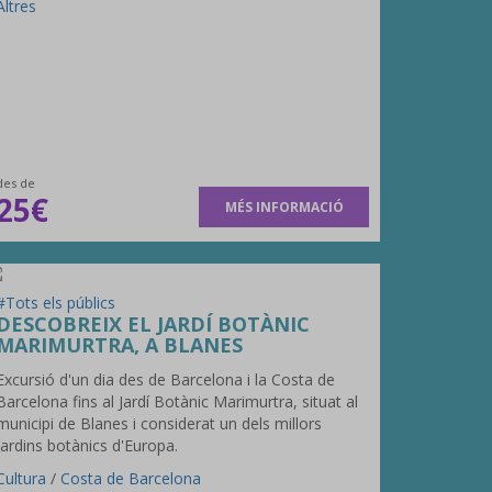
Altres
des de
25€
MÉS INFORMACIÓ
#Tots els públics
DESCOBREIX EL JARDÍ BOTÀNIC
MARIMURTRA, A BLANES
Excursió d'un dia des de Barcelona i la Costa de
Barcelona fins al Jardí Botànic Marimurtra, situat al
municipi de Blanes i considerat un dels millors
jardins botànics d'Europa.
Cultura
/
Costa de Barcelona