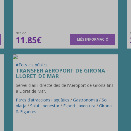
des de
11.85€
MÉS INFORMACIÓ
#Tots els públics
TRANSFER AEROPORT DE GIRONA -
LLORET DE MAR
Servei diari i directe des de l'Aeroport de Girona fins
a Lloret de Mar.
Parcs d'atraccions i aquàtics
/
Gastronomia
/
Sol i
platja
/
Salut i benestar
/
Esport i aventura
/
Girona
& Figueres