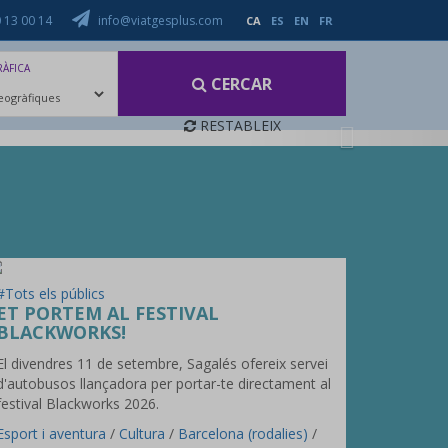
 13 00 14
info@viatgesplus.com
CA
ES
EN
FR
ÀFICA
CERCAR
UPS
LINKS D'INTERÈS
FAQ
CONTACTA
RESTABLEIX
Next
#Tots els públics
ET PORTEM AL FESTIVAL
BLACKWORKS!
El divendres 11 de setembre, Sagalés ofereix servei
d'autobusos llançadora per portar-te directament al
festival Blackworks 2026.
Esport i aventura
/
Cultura
/
Barcelona (rodalies)
/