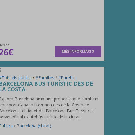
des de
26€
MÉS INFORMACIÓ
#Tots els públics
/
#Famílies
/
#Parella
BARCELONA BUS TURÍSTIC DES DE
LA COSTA
Explora Barcelona amb una proposta que combina
transport d’anada i tornada des de la Costa de
Barcelona i el tiquet del Barcelona Bus Turístic, el
servei oficial d’autobús turístic de la ciutat.
Cultura
/
Barcelona (ciutat)