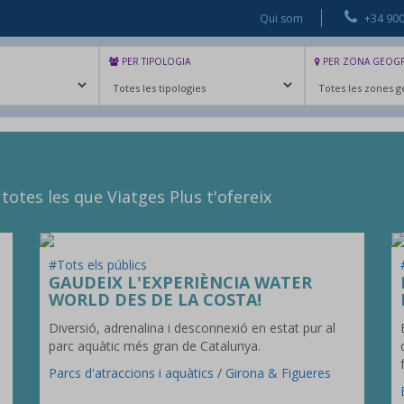
Qui som
+34 900
PER TIPOLOGIA
PER ZONA GEOGR
INICI
EXCURSIONS
ENTRADES
GR
totes les que Viatges Plus t'ofereix
#Tots els públics
GAUDEIX L'EXPERIÈNCIA WATER
WORLD DES DE LA COSTA!
Diversió, adrenalina i desconnexió en estat pur al
parc aquàtic més gran de Catalunya.
Parcs d'atraccions i aquàtics
/
Girona & Figueres