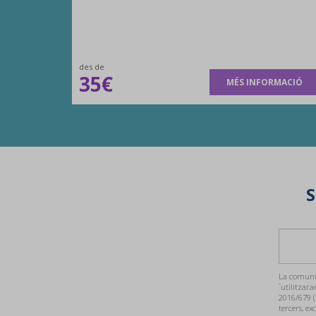
des de
35€
MÉS INFORMACIÓ
S
La comunic
´utilitzara
2016/679 (
tercers, ex