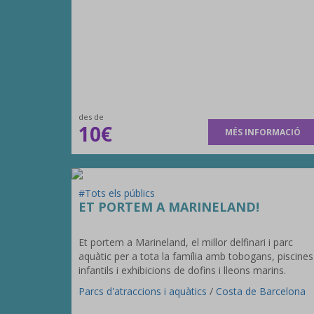
des de
10€
MÉS INFORMACIÓ
#Tots els públics
ET PORTEM A MARINELAND!
Et portem a Marineland, el millor delfinari i parc
aquàtic per a tota la família amb tobogans, piscines
infantils i exhibicions de dofins i lleons marins.
Parcs d'atraccions i aquàtics
/
Costa de Barcelona