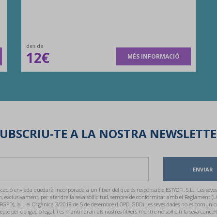
des de
12€
MÉS INFORMACIÓ
UBSCRIU-TE A LA NOSTRA NEWSLETT
ENVIAR
ació enviada quedarà incorporada a un fitxer del que és responsable ESTYOFI, S.L.. Les seves
n, exclusivament, per atendre la seva sol·licitud, sempre de conformitat amb el Reglament (U
RGPD), la Llei Orgànica 3/2018 de 5 de desembre (LOPD_GDD) Les seves dades no es comunic
cepte per obligació legal, i es mantindran als nostres fitxers mentre no sol·liciti la seva cancel·l