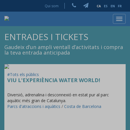
Qui som
CA
ES
EN
FR
Toggl
navig
ENTRADES I TICKETS
Gaudeix d’un ampli ventall d’activitats i compra
la teva entrada anticipada
#Tots els públics
VIU L'EXPERIÈNCIA WATER WORLD!
Diversió, adrenalina i desconnexió en estat pur al parc
aquàtic més gran de Catalunya.
Parcs d'atraccions i aquàtics
/
Costa de Barcelona