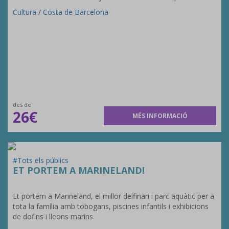
Cultura
/
Costa de Barcelona
des de
26€
MÉS INFORMACIÓ
#Tots els públics
ET PORTEM A MARINELAND!
Et portem a Marineland, el millor delfinari i parc aquàtic per a
tota la família amb tobogans, piscines infantils i exhibicions
de dofins i lleons marins.