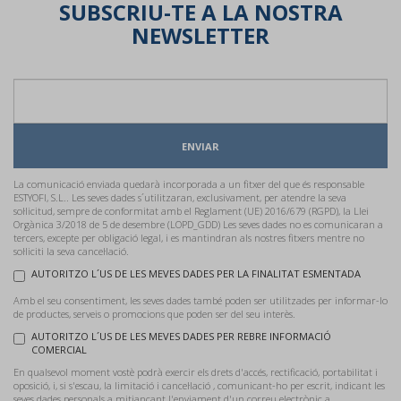
SUBSCRIU-TE A LA NOSTRA
NEWSLETTER
ENVIAR
La comunicació enviada quedarà incorporada a un fitxer del que és responsable
ESTYOFI, S.L.. Les seves dades s´utilitzaran, exclusivament, per atendre la seva
sol·licitud, sempre de conformitat amb el Reglament (UE) 2016/679 (RGPD), la Llei
Orgànica 3/2018 de 5 de desembre (LOPD_GDD) Les seves dades no es comunicaran a
tercers, excepte per obligació legal, i es mantindran als nostres fitxers mentre no
sol·liciti la seva cancel·lació.
AUTORITZO L´US DE LES MEVES DADES PER LA FINALITAT ESMENTADA
Amb el seu consentiment, les seves dades també poden ser utilitzades per informar-lo
de productes, serveis o promocions que poden ser del seu interès.
AUTORITZO L´US DE LES MEVES DADES PER REBRE INFORMACIÓ
COMERCIAL
En qualsevol moment vostè podrà exercir els drets d'accés, rectificació, portabilitat i
oposició, i, si s'escau, la limitació i cancel·lació , comunicant-ho per escrit, indicant les
seves dades personals a mitjançant l'enviament d'un correu electrònic a