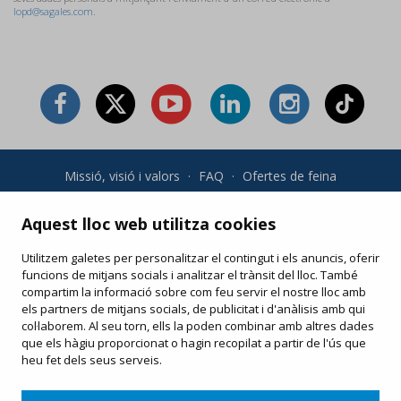
lopd@sagales.com.
Missió, visió i valors
·
FAQ
·
Ofertes de feina
Condicions generals i política de privadesa
·
Condicions de
compra
·
Política de cookies
Aquest lloc web utilitza cookies
Utilitzem galetes per personalitzar el contingut i els anuncis, oferir
Les teves compres online
funcions de mitjans socials i analitzar el trànsit del lloc. També
Modifica o torna a imprimir el teu e-ticket
compartim la informació sobre com feu servir el nostre lloc amb
els partners de mitjans socials, de publicitat i d'anàlisis amb qui
col·laborem. Al seu torn, ells la poden combinar amb altres dades
que els hàgiu proporcionat o hagin recopilat a partir de l'ús que
heu fet dels seus serveis.