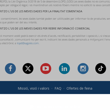
RGPD), la Llei Orgànica 3/2018 de 5 de desembre (LOPD_GDD) Les seves dades no es comunic
cepte per obligació legal, i es mantindran als nostres fitxers mentre no sol·liciti la seva cancel·l
ITZO L´US DE LES MEVES DADES PER LA FINALITAT ESMENTADA
 consentiment, les seves dades també poden ser utilitzades per informar-lo de productes, ser
 que poden ser del seu interès.
ITZO L´US DE LES MEVES DADES PER REBRE INFORMACIÓ COMERCIAL
l moment vostè podrà exercir els drets d'accés, rectificació, portabilitat i oposició, i, si s'esca
 cancel·lació , comunicant-ho per escrit, indicant les seves dades personals a mitjançant l'e
u electrònic a
lopd@sagales.com.
Missió, visió i valors
·
FAQ
·
Ofertes de feina
 generals i política de privadesa
·
Condicions de compra
·
Política
Les teves compres online