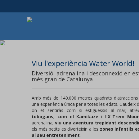
Viu l'experiència Water World!
Diversió, adrenalina i desconnexió en es
més gran de Catalunya.
Amb més de 140.000 metres quadrats d'atraccions i
una experiència única per a totes les edats. Gaudeix 
on et sentiràs com si estiguessis al mar; atr
tobogans, com el Kamikaze i l'X-Trem Moun
adrenalina;
viu una aventura trepidant descendin
els més petits es diverteixin a les
zones infantils 
al seu entreteniment
.