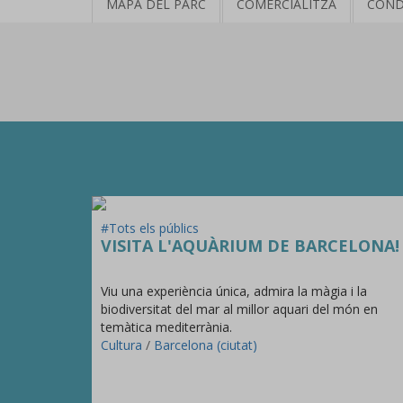
MAPA DEL PARC
COMERCIALITZA
COND
#Tots els públics
VISITA L'AQUÀRIUM DE BARCELONA!
Viu una experiència única, admira la màgia i la
biodiversitat del mar al millor aquari del món en
temàtica mediterrània.
Cultura
/
Barcelona (ciutat)