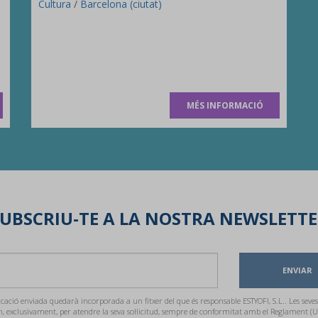
Cultura
/
Barcelona (ciutat)
MÉS INFORMACIÓ
UBSCRIU-TE A LA NOSTRA NEWSLETT
ENVIAR
ació enviada quedarà incorporada a un fitxer del que és responsable ESTYOFI, S.L.. Les seves
n, exclusivament, per atendre la seva sol·licitud, sempre de conformitat amb el Reglament (U