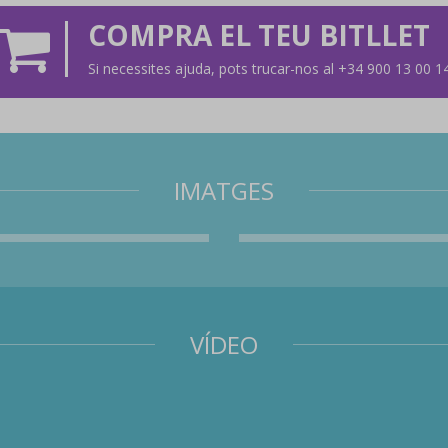
COMPRA EL TEU BITLLET
Si necessites ajuda, pots trucar-nos al +34 900 13 00 1
IMATGES
VÍDEO