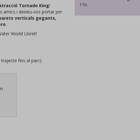
11h.
atracció Tornado King
!
 amics i deixeu-vos portar per
parets verticals gegants,
ero
.
Water World Lloret!
jecte fins al parc)
 m