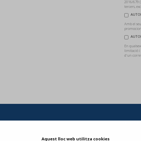
2016/679 (
tercers, ex
AUTOR
Amb el seu
promocions
AUTOR
En qualsevo
limitació i
d'un corre
Condicions
Aquest lloc web utilitza cookies