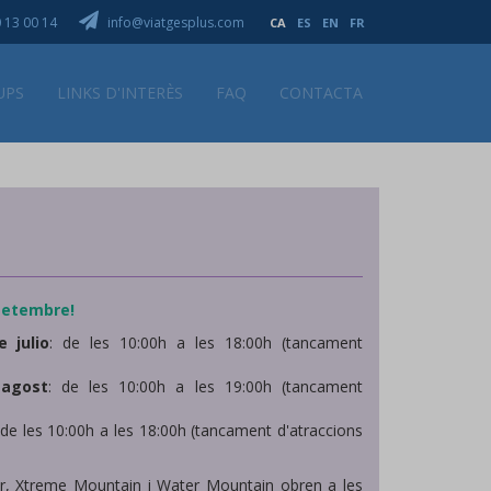
 13 00 14
info@viatgesplus.com
CA
ES
EN
FR
UPS
LINKS D'INTERÈS
FAQ
CONTACTA
 setembre!
 julio
: de les 10:00h a les 18:00h (tancament
'agost
: de les 10:00h a les 19:00h (tancament
 de les 10:00h a les 18:00h (tancament d'atraccions
er, Xtreme Mountain i Water Mountain obren a les