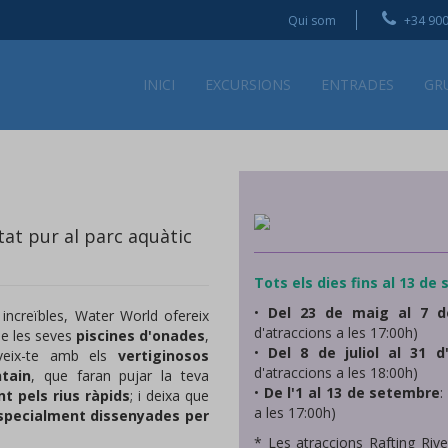
Qui som
+34 900
INICI
EXCURSIONS
ENTRADES
GR
tat pur al parc aquàtic
Tots els dies fins al 13 de
•
Del 23 de maig al 7 de
ncreïbles, Water World ofereix
d'atraccions a les 17:00h)
de les seves
piscines d'onades
,
•
Del 8 de juliol al 31 d
eveix-te amb els
vertiginosos
d'atraccions a les 18:00h)
tain
, que faran pujar la teva
•
De l'1 al 13 de setembre
:
t pels rius ràpids
; i deixa que
a les 17:00h)
especialment dissenyades per
* Les atraccions Rafting Riv