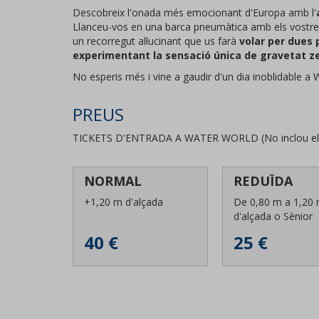
Descobreix l'onada més emocionant d'Europa amb l'
Llanceu-vos en una barca pneumàtica amb els vostres
un recorregut al·lucinant que us farà
volar per dues 
experimentant la sensació única de gravetat z
No esperis més i vine a gaudir d'un dia inoblidable a 
PREUS
TICKETS D'ENTRADA A WATER WORLD (No inclou el tra
NORMAL
REDUÏDA
+1,20 m d'alçada
De 0,80 m a 1,20
d'alçada o Sènior
40 €
25 €