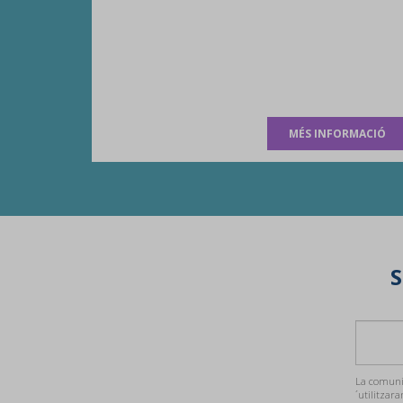
MÉS INFORMACIÓ
S
La comunic
´utilitzara